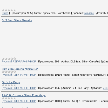
Clubs
|
Просмотров:
985
|
Author:
aphex twin - vordhosbn
|
Добавил:
мичман
|
Дата:
02.
DLS feat. Slim - Онлайн
Русский РЭП/RAP/HIP-HOP
|
Просмотров:
999
|
Author:
DLS feat. Slim - Онлайн
|
Добав
Slim и Константа "Демоны"
Русский РЭП/RAP/HIP-HOP
|
Просмотров:
1010
|
Author:
Slim и Константа "Демоны"
|
Guf - Ice Baby
Русский РЭП/RAP/HIP-HOP
|
Просмотров:
1142
|
Author:
Guf - Ice Baby
|
Добавил:
мич
Ай-Q ft. Стриж и Slim - Если буду
Русский РЭП/RAP/HIP-HOP
|
Просмотров:
1010
|
Author:
Ай-Q ft. Стриж и Slim - Если 