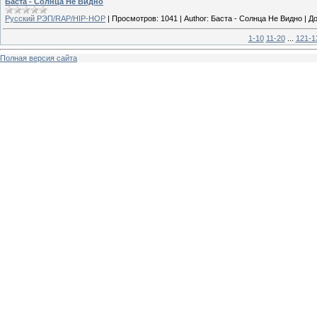
Баста - Солнца Не Видно
Русский РЭП/RAP/HIP-HOP
|
Просмотров:
1041
|
Author:
Баста - Солнца Не Видно
|
До
1-10
11-20
...
121-1
Полная версия сайта