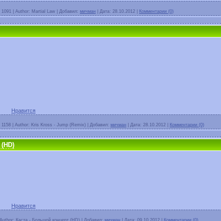
1091
|
Author:
Martial Law
|
Добавил:
мичман
|
Дата:
28.10.2012
|
Комментарии (0)
Нравится
1158
|
Author:
Kris Kross - Jump (Remix)
|
Добавил:
мичман
|
Дата:
28.10.2012
|
Комментарии (0)
 (HD)
Нравится
Author:
Каста - Большой концерт (HD)
|
Добавил:
мичман
|
Дата:
09.10.2012
|
Комментарии (0)