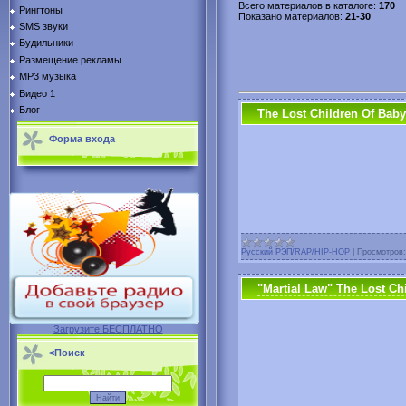
Всего материалов в каталоге
:
170
Рингтоны
Показано материалов
:
21-30
SMS звуки
Будильники
Размещение рекламы
MP3 музыка
Видео 1
Блог
The Lost Children Of Bab
Форма входа
Русский РЭП/RAP/HIP-HOP
|
Просмотров:
"Martial Law" The Lost Ch
Загрузите БЕСПЛАТНО
<Поиск