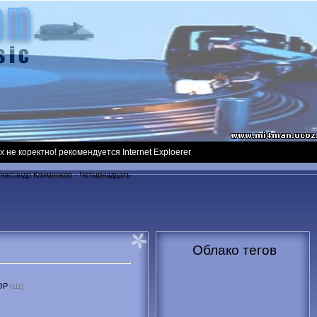
ектно! рекомендуется Internet Exploerer
лександр Клименков - Четырнадцать
Облако тегов
OP
[111]