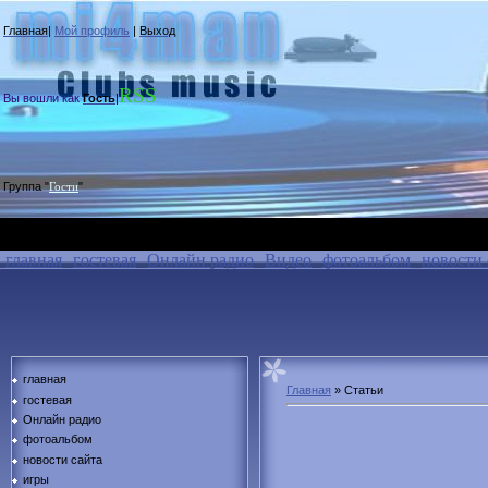
Главная
|
Мой профиль
|
Выход
RSS
Вы вошли как
Гость
|
Группа
"
"
Гости
главная
гостевая
Онлайн радио
Видео
фотоальбом
новости 
главная
Главная
»
Статьи
гостевая
Онлайн радио
фотоальбом
новости сайта
игры