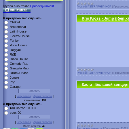
Группа в контакте.
Присоединяйся!
Русский РЭП/RAP/HIP-HOP
|
Просмотров:
Kris Kross - Jump (Remix)
Я предпочитаю слушать
Chillout
Brokenbeat
Latin House
Electro House
Funky
Vocal House
Reggae
R&B
Disco House
Comedy Rap
Gangsta Rap
Drum & Bass
Русский РЭП/RAP/HIP-HOP
|
Просмотров:
Jungle
Pop
Каста - Большой концерт
Garage
[
·
]
Результаты
Архив опросов
Всего ответов:
131
Я предпочитаю слушать
только топ 100 DJ
всех DJ
[
·
]
Результаты
Архив опросов
Всего ответов:
42
Фестивали.Концерты
|
Просмотров:
1167
|