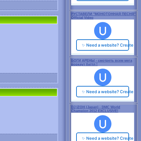
РУСТАВЕЛИ "МОНОТОННАЯ ПЕСНЯ"
Official Video
БОГИ АРЕНЫ - смотреть всем мега
воркаут баттл !
DJ IZOH (Japan) - DMC World
Champion 2012 EXCLUSIVE!