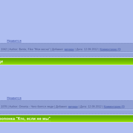
Нравится
1042
|
Author:
Витёк, Fike "Моя весна"
|
Добавил:
мичман
|
Дата:
12.09.2012
|
Комментарии (0)
ди
Нравится
1076
|
Author:
Omerta - Чего боятся люди
|
Добавил:
мичман
|
Дата:
12.09.2012
|
Комментарии (0)
ропонка "Кто, если не мы"