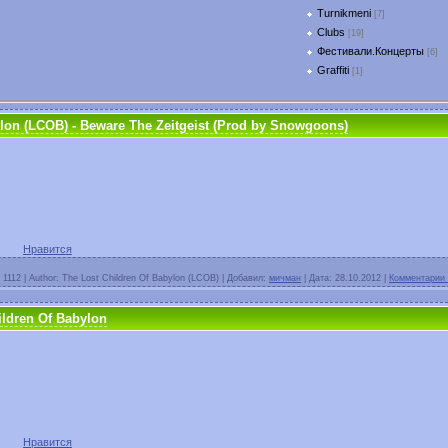
Turnikmeni
[7]
Clubs
[19]
Фестивали.Концерты
[6]
Graffiti
[1]
ylon (LCOB) - Beware The Zeitgeist (Prod by Snowgoons)
Нравится
1112
|
Author:
The Lost Children Of Babylon (LCOB)
|
Добавил:
мичман
|
Дата:
28.10.2012
|
Комментарии 
ildren Of Babylon
Нравится