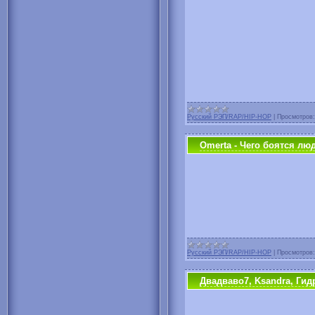
Русский РЭП/RAP/HIP-HOP
|
Просмотров:
Omerta - Чего боятся лю
Русский РЭП/RAP/HIP-HOP
|
Просмотров:
Двадваво7, Ksandra, Гид