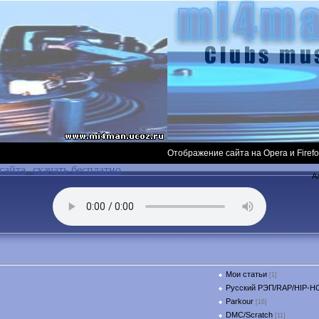
Отображение сайта на Opera и Firefox не кор
сайта
скачать бесплатно
А
Мои статьи
[1]
Русский РЭП/RAP/HIP-H
Parkour
[16]
DMC/Scratch
[11]