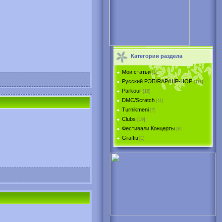
Категории раздела
Мои статьи
[1]
Русский РЭП/RAP/HIP-HOP
[111]
Parkour
[16]
DMC/Scratch
[11]
Turnikmeni
[7]
Clubs
[19]
Фестивали.Концерты
[6]
Graffiti
[1]
.