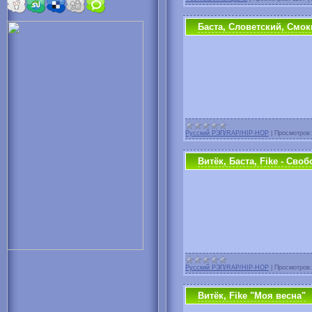
Баста, Словетский, Смок
Русский РЭП/RAP/HIP-HOP
|
Просмотров:
Витёк, Баста, Fike - Своб
Русский РЭП/RAP/HIP-HOP
|
Просмотров:
Витёк, Fike "Моя весна"