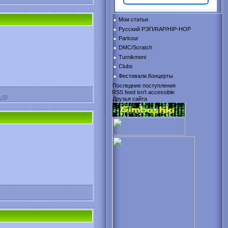
Мои статьи
Русский РЭП/RAP/HIP-HOP
Parkour
DMC/Scratch
Turnikmeni
Clubs
Фестивали.Концерты
Последние поступления
RSS feed isn't accessible
 (0)
Друзья сайта