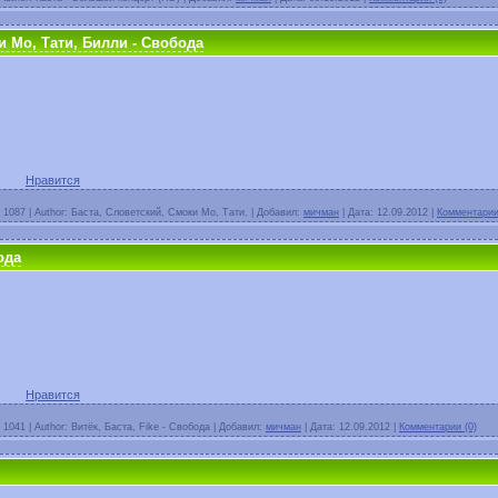
и Мо, Тати, Билли - Свобода
Нравится
1087
|
Author:
Баста, Словетский, Смоки Мо, Тати,
|
Добавил:
мичман
|
Дата:
12.09.2012
|
Комментарии
ода
Нравится
1041
|
Author:
Витёк, Баста, Fike - Свобода
|
Добавил:
мичман
|
Дата:
12.09.2012
|
Комментарии (0)