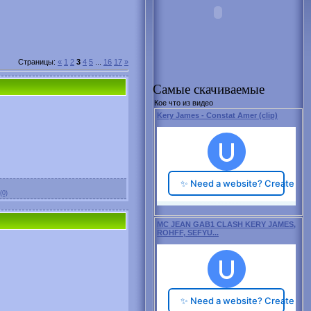
Страницы
:
«
1
2
3
4
5
...
16
17
»
Самые скачиваемые
Кое что из видео
Kery James - Constat Amer (clip)
(0)
MC JEAN GAB1 CLASH KERY JAMES,
ROHFF, SEFYU...