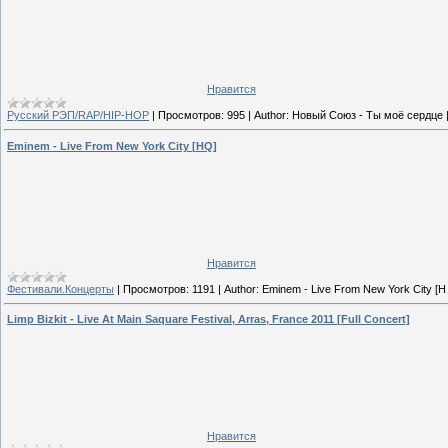
Нравится
Русский РЭП/RAP/HIP-HOP
|
Просмотров:
995
|
Author:
Новый Союз - Ты моё сердце
Eminem - Live From New York City [HQ]
Нравится
Фестивали.Концерты
|
Просмотров:
1191
|
Author:
Eminem - Live From New York City [H
Limp Bizkit - Live At Main Saquare Festival, Arras, France 2011 [Full Concert]
Нравится