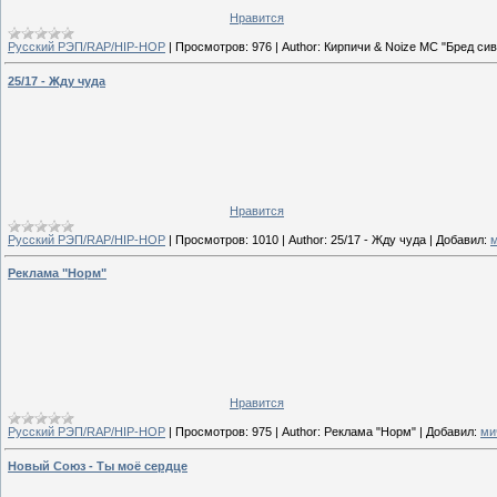
Нравится
Русский РЭП/RAP/HIP-HOP
|
Просмотров:
976
|
Author:
Кирпичи & Noize MC "Бред си
25/17 - Жду чуда
Нравится
Русский РЭП/RAP/HIP-HOP
|
Просмотров:
1010
|
Author:
25/17 - Жду чуда
|
Добавил:
Реклама "Норм"
Нравится
Русский РЭП/RAP/HIP-HOP
|
Просмотров:
975
|
Author:
Реклама "Норм"
|
Добавил:
ми
Новый Союз - Ты моё сердце