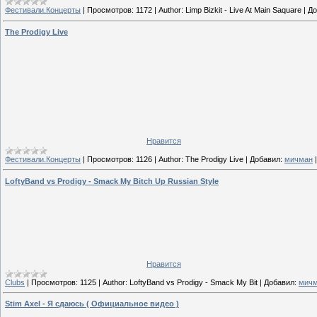
Фестивали.Концерты
|
Просмотров:
1172
|
Author:
Limp Bizkit - Live At Main Saquare
|
До
The Prodigy Live
Нравится
Фестивали.Концерты
|
Просмотров:
1126
|
Author:
The Prodigy Live
|
Добавил:
мичман
LoftyBand vs Prodigy - Smack My Bitch Up Russian Style
Нравится
Clubs
|
Просмотров:
1125
|
Author:
LoftyBand vs Prodigy - Smack My Bit
|
Добавил:
мич
Stim Axel - Я сдаюсь ( Официальное видео )