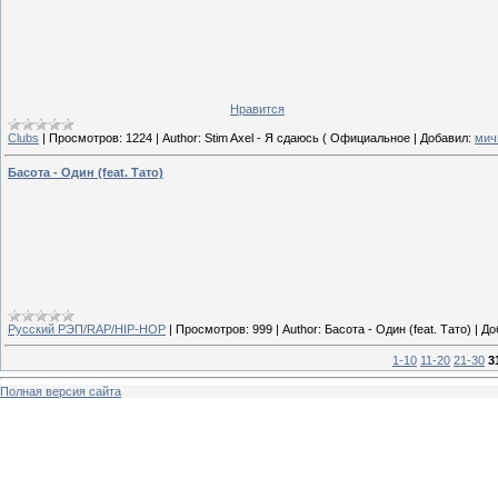
Нравится
Clubs
|
Просмотров:
1224
|
Author:
Stim Axel - Я сдаюсь ( Официальное
|
Добавил:
мич
Басота - Один (feat. Тато)
Русский РЭП/RAP/HIP-HOP
|
Просмотров:
999
|
Author:
Басота - Один (feat. Тато)
|
До
1-10
11-20
21-30
3
Полная версия сайта