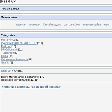
[
M I 4 M A N
]
Форма входа
Меню сайта
главная
гостевая
Онлайн радио
фотоальбом
новости сайта
игры
Categories
Мои статьи
[1]
Русский РЭП/RAP/HIP-HOP
[111]
Parkour
[16]
DMC/Scratch
[11]
Turnikmeni
[7]
Clubs
[19]
Фестивали.Концерты
[6]
Graffiti
[1]
Главная
»
Статьи
Всего материалов в каталоге
:
170
Показано материалов
:
31-40
Кирпичи & Noize MC "Бред сивой кобылы"